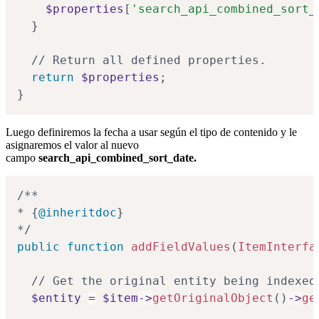
$properties
[
'search_api_combined_sort_
}
// Return all defined properties.
return
$properties
;
}
Luego definiremos la fecha a usar según el tipo de contenido y le
asignaremos el valor al nuevo
campo
search_api_combined_sort_date.
/**

* 
{
@inheritdoc
}
*/
public
function
addFieldValues
(
ItemInterfa
// Get the original entity being indexed
$entity
=
$item
->
getOriginalObject
(
)
->
ge