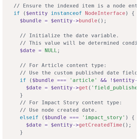
// Ensure the indexed item is a node ent
if
(
$entity
instanceof
NodeInterface
)
{
$bundle
=
$entity
->
bundle
(
)
;
// Initialize the date variable.
// This value will be determined condi
$date
=
NULL
;
// For Article content type:
// Use the custom published date field
if
(
$bundle
===
'article'
&&
!
$entity
-
$date
=
$entity
->
get
(
'field_publishe
}
// For Impact Story content type:
// Use node created date.
elseif
(
$bundle
===
'impact_story'
)
{
$date
=
$entity
->
getCreatedTime
(
)
;
}