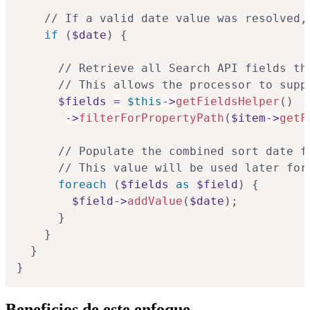
// If a valid date value was resolved,
if
(
$date
)
{
// Retrieve all Search API fields th
// This allows the processor to supp
$fields
=
$this
->
getFieldsHelper
(
)
->
filterForPropertyPath
(
$item
->
getF
// Populate the combined sort date f
// This value will be used later for
foreach
(
$fields
as
$field
)
{
$field
->
addValue
(
$date
)
;
}
}
}
}
Beneficios de este enfoque