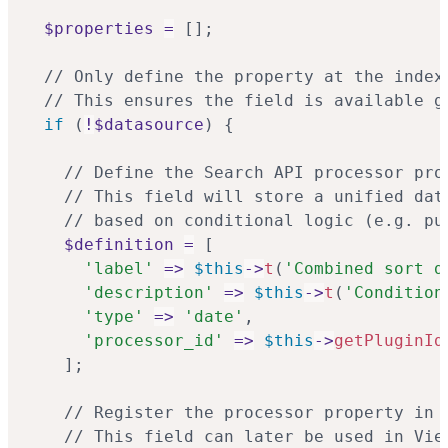
$properties
=
[
]
;
// Only define the property at the index
// This ensures the field is available g
if
(
!
$datasource
)
{
// Define the Search API processor pro
// This field will store a unified dat
// based on conditional logic (e.g. pu
$definition
=
[
'label'
=>
$this
->
t
(
'Combined sort d
'description'
=>
$this
->
t
(
'Condition
'type'
=>
'date'
,
'processor_id'
=>
$this
->
getPluginId
]
;
// Register the processor property in 
// This field can later be used in Vie