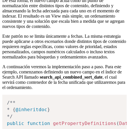
De esta forma, el nuevo campo actúa como un punto de
normalización entre distintos tipos de contenido, definiendo y
almacenando la fecha adecuada para cada uno en el momento de
indexar. El resultado es un View más simple, un ordenamiento
consistente y una solución que escala bien a medida que se agregan
nuevos tipos de contenido.
Este patrón no se limita únicamente a fechas. La misma estrategia
puede aplicarse a otros escenarios donde distintos tipos de contenido
requieren reglas específicas, como valores de prioridad, estados
personalizados, campos numéricos calculados o incluso textos
normalizados para búsquedas y ordenamientos avanzados.
A continuación veremos la implementación paso a paso. Para este
ejemplo, comenzamos definiendo un nuevo campo en el índice de
Search API llamado
search_api_combined_sort_date
, el cual
servirá como contenedor de la fecha unificada que utilizaremos para
el ordenamiento.
/**

* 
{
@inheritdoc
}
*/
public
function
getPropertyDefinitions
(
Dat